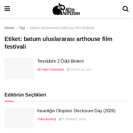
Home
Tag
batum uluslararası arthouse film festivali
Etiket:
batum uluslararası arthouse film
festivali
Tereddüt’e 2 Ödül Birden!
ZEYNEP ENGINER
25 EYLÜL 2017
Editörün Seçtikleri
İnsanlığın Otopsisi: Disclosure Day (2026)
TUBA BÜDÜŞ
5 TEMMUZ 2026