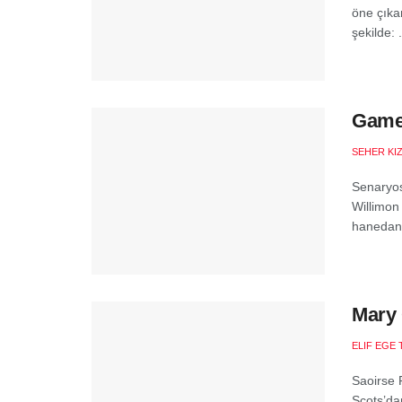
öne çıkan
şekilde: .
Game 
SEHER KI
Senaryos
Willimon
hanedanl
Mary 
ELIF EGE 
Saoirse 
Scots’da