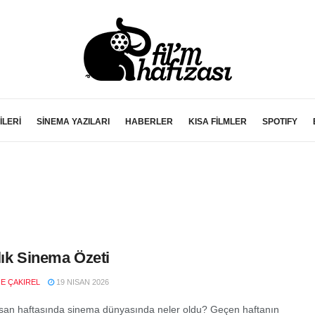
İLERİ
SİNEMA YAZILARI
HABERLER
KISA FİLMLER
SPOTIFY
lık Sinema Özeti
E ÇAKIREL
19 NISAN 2026
san haftasında sinema dünyasında neler oldu? Geçen haftanın