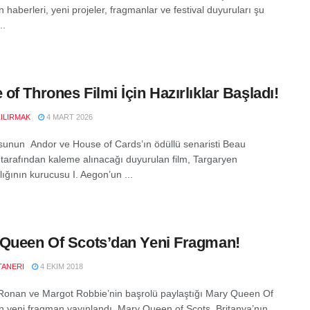
 haberleri, yeni projeler, fragmanlar ve festival duyuruları şu
..
of Thrones Filmi İçin Hazırlıklar Başladı!
ZILIRMAK
4 MART 2026
unun Andor ve House of Cards’ın ödüllü senaristi Beau
 tarafından kaleme alınacağı duyurulan film, Targaryen
ığının kurucusu I. Aegon’un ...
Queen Of Scots’dan Yeni Fragman!
TANERI
4 EKIM 2018
Ronan ve Margot Robbie’nin başrolü paylaştığı Mary Queen Of
n yeni fragman yayınlandı. Mary Queen of Scots, Britanya’nın