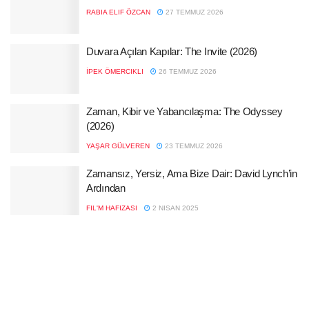
RABIA ELIF ÖZCAN
27 TEMMUZ 2026
Duvara Açılan Kapılar: The Invite (2026)
İPEK ÖMERCIKLI
26 TEMMUZ 2026
Zaman, Kibir ve Yabancılaşma: The Odyssey
(2026)
YAŞAR GÜLVEREN
23 TEMMUZ 2026
Zamansız, Yersiz, Ama Bize Dair: David Lynch’in
Ardından
FIL'M HAFIZASI
2 NISAN 2025