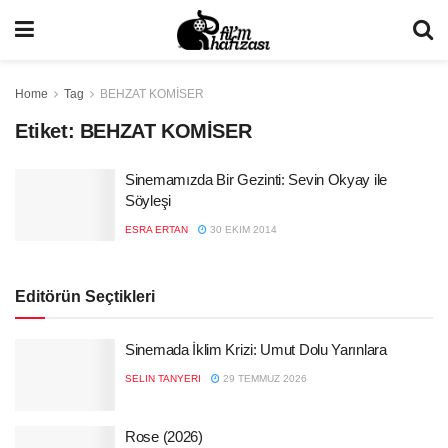
Home
Tag
BEHZAT KOMİSER
Etiket:
BEHZAT KOMİSER
Sinemamızda Bir Gezinti: Sevin Okyay ile
Söyleşi
ESRA ERTAN
30 EKIM 2014
Editörün Seçtikleri
Sinemada İklim Krizi: Umut Dolu Yarınlara
SELIN TANYERI
29 TEMMUZ 2026
Rose (2026)