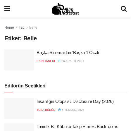
Home
Tag
Belle
Etiket:
Belle
Başka Sinema’dan ‘Başka 1 Ocak’
EKIN TANERI
26 ARALIK 2021
Editörün Seçtikleri
İnsanlığın Otopsisi: Disclosure Day (2026)
TUBA BÜDÜŞ
5 TEMMUZ 2026
Tanıdık Bir Kâbusu Takip Etmek: Backrooms