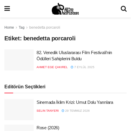
Home
Tag
benedetta porcaroli
Etiket:
benedetta porcaroli
82. Venedik Uluslararası Film Festivali’nin
Ödülleri Sahiplerini Buldu
AHMET EGE ÇAKIREL
7 EYLÜL 2025
Editörün Seçtikleri
Sinemada İklim Krizi: Umut Dolu Yarınlara
SELIN TANYERI
29 TEMMUZ 2026
Rose (2026)