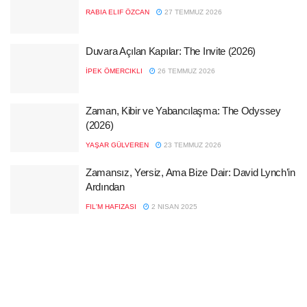
RABIA ELIF ÖZCAN
27 TEMMUZ 2026
Duvara Açılan Kapılar: The Invite (2026)
İPEK ÖMERCIKLI
26 TEMMUZ 2026
Zaman, Kibir ve Yabancılaşma: The Odyssey
(2026)
YAŞAR GÜLVEREN
23 TEMMUZ 2026
Zamansız, Yersiz, Ama Bize Dair: David Lynch’in
Ardından
FIL'M HAFIZASI
2 NISAN 2025