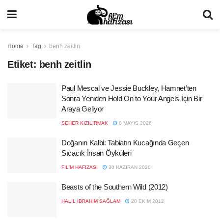
Home
Tag
benh zeitlin
Etiket:
benh zeitlin
Paul Mescal ve Jessie Buckley, Hamnet’ten
Sonra Yeniden Hold On to Your Angels İçin Bir
Araya Geliyor
SEHER KIZILIRMAK
8 MAYIS 2026
Doğanın Kalbi: Tabiatın Kucağında Geçen
Sıcacık İnsan Öyküleri
FIL'M HAFIZASI
30 HAZIRAN 2020
Beasts of the Southern Wild (2012)
HALIL İBRAHIM SAĞLAM
20 EKIM 2012