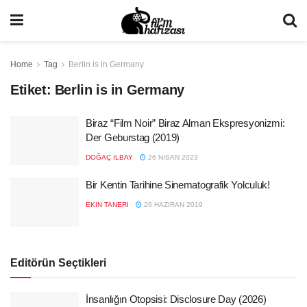
Home
Tag
Berlin is in Germany
Etiket:
Berlin is in Germany
Biraz “Film Noir” Biraz Alman Ekspresyonizmi:
Der Geburstag (2019)
DOĞAÇ İLBAY
26 NISAN 2023
Bir Kentin Tarihine Sinematografik Yolculuk!
EKIN TANERI
26 HAZIRAN 2019
Editörün Seçtikleri
İnsanlığın Otopsisi: Disclosure Day (2026)