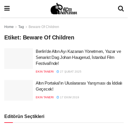
Home
Tag
Beware Of Children
Etiket:
Beware Of Children
Berlin’de Altın Ayı Kazanan Yönetmen, Yazar ve
Senarist Dag Johan Haugerud, İstanbul Film
Festivali’nde!
EKIN TANERI
27 ŞUBAT 2025
Altın Portakal’ın Uluslararası Yarışması da İddialı
Geçecek!
EKIN TANERI
17 EKIM 2019
Editörün Seçtikleri