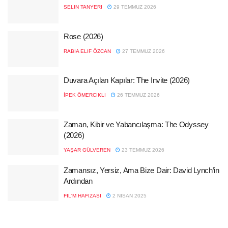
SELIN TANYERI
29 TEMMUZ 2026
Rose (2026)
RABIA ELIF ÖZCAN
27 TEMMUZ 2026
Duvara Açılan Kapılar: The Invite (2026)
İPEK ÖMERCIKLI
26 TEMMUZ 2026
Zaman, Kibir ve Yabancılaşma: The Odyssey
(2026)
YAŞAR GÜLVEREN
23 TEMMUZ 2026
Zamansız, Yersiz, Ama Bize Dair: David Lynch’in
Ardından
FIL'M HAFIZASI
2 NISAN 2025