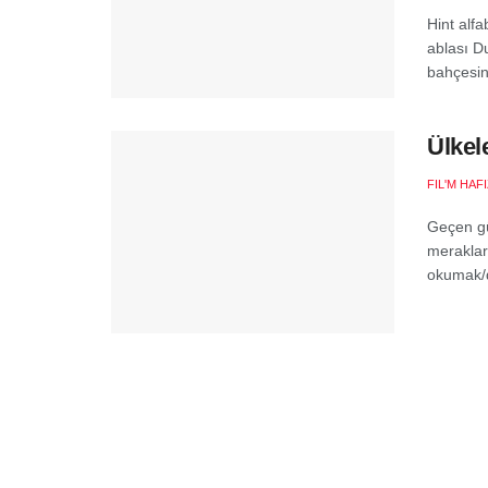
Hint alfa
ablası D
bahçesin
Ülkel
FIL'M HAF
Geçen gü
meraklar
okumak/di