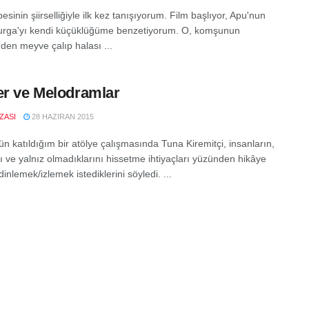
besinin şiirselliğiyle ilk kez tanışıyorum. Film başlıyor, Apu'nun
urga'yı kendi küçüklüğüme benzetiyorum. O, komşunun
den meyve çalıp halası ...
er ve Melodramlar
IZASI
28 HAZIRAN 2015
n katıldığım bir atölye çalışmasında Tuna Kiremitçi, insanların,
ı ve yalnız olmadıklarını hissetme ihtiyaçları yüzünden hikâye
nlemek/izlemek istediklerini söyledi. ...