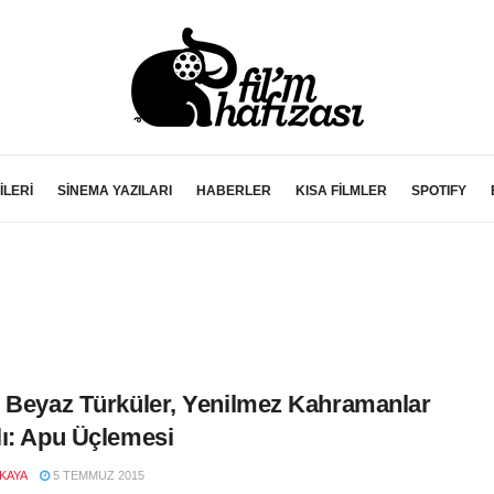
İLERİ
SİNEMA YAZILARI
HABERLER
KISA FİLMLER
SPOTIFY
 Beyaz Türküler, Yenilmez Kahramanlar
ı: Apu Üçlemesi
LKAYA
5 TEMMUZ 2015