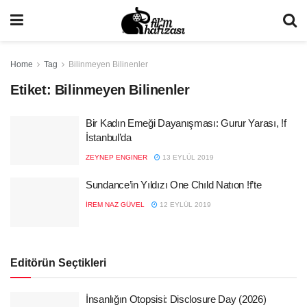
Home
Tag
Bilinmeyen Bilinenler
Etiket:
Bilinmeyen Bilinenler
Bir Kadın Emeği Dayanışması: Gurur Yarası, !f
İstanbul’da
ZEYNEP ENGINER
13 EYLÜL 2019
Sundance’in Yıldızı One Chıld Natıon !f’te
İREM NAZ GÜVEL
12 EYLÜL 2019
Editörün Seçtikleri
İnsanlığın Otopsisi: Disclosure Day (2026)