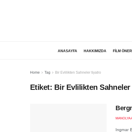
ANASAYFA
HAKKIMIZDA
FİLM ÖNER
Home
Tag
Bir Evlilikten Sahneler tiyatro
Etiket:
Bir Evlilikten Sahneler 
Bergm
MANOLYA 
Ingmar Be