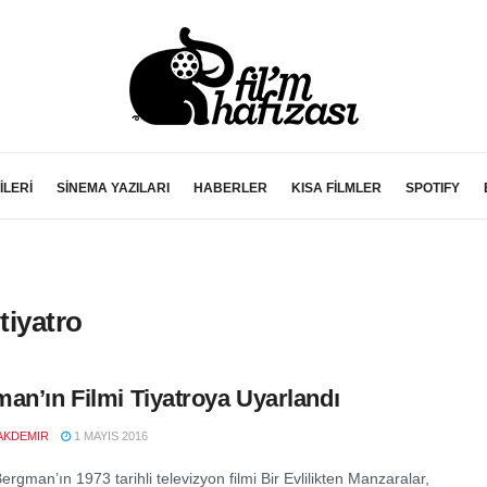
İLERİ
SİNEMA YAZILARI
HABERLER
KISA FİLMLER
SPOTIFY
tiyatro
an’ın Filmi Tiyatroya Uyarlandı
AKDEMIR
1 MAYIS 2016
rgman’ın 1973 tarihli televizyon filmi Bir Evlilikten Manzaralar,