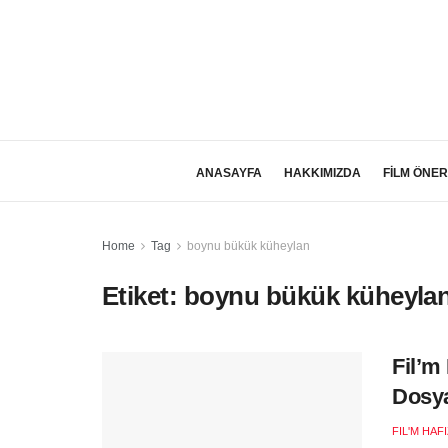
ANASAYFA
HAKKIMIZDA
FİLM ÖNER
Home
Tag
boynu bükük küheylan
Etiket:
boynu bükük küheyla
Fil’m
Dosy
FIL'M HAF