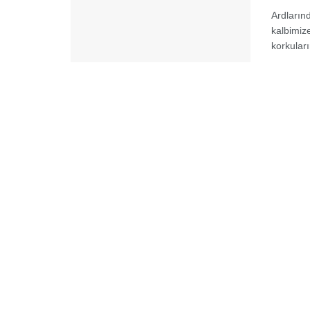
Ardların
kalbimize
korkuları