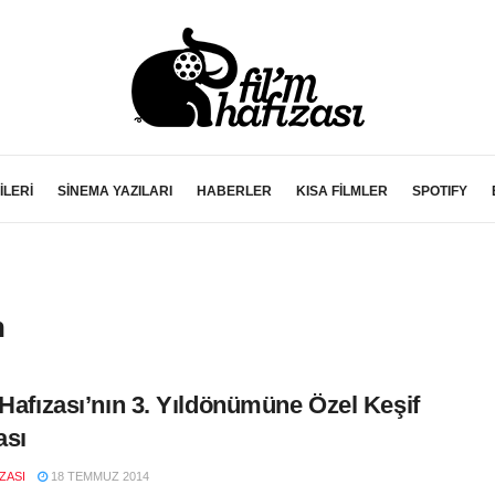
İLERİ
SİNEMA YAZILARI
HABERLER
KISA FİLMLER
SPOTIFY
n
 Hafızası’nın 3. Yıldönümüne Özel Keşif
ası
IZASI
18 TEMMUZ 2014