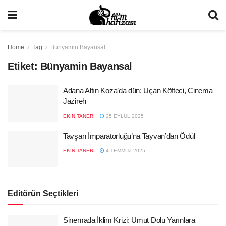
Home
Tag
Bünyamin Bayansal
Etiket:
Bünyamin Bayansal
Adana Altın Koza’da dün: Uçan Köfteci, Cinema
Jazireh
EKIN TANERI
25 EYLÜL 2025
Tavşan İmparatorluğu’na Tayvan’dan Ödül
EKIN TANERI
4 TEMMUZ 2025
Editörün Seçtikleri
Sinemada İklim Krizi: Umut Dolu Yarınlara