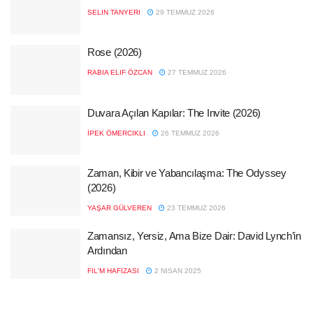
SELIN TANYERI
29 TEMMUZ 2026
Rose (2026)
RABIA ELIF ÖZCAN
27 TEMMUZ 2026
Duvara Açılan Kapılar: The Invite (2026)
İPEK ÖMERCIKLI
26 TEMMUZ 2026
Zaman, Kibir ve Yabancılaşma: The Odyssey
(2026)
YAŞAR GÜLVEREN
23 TEMMUZ 2026
Zamansız, Yersiz, Ama Bize Dair: David Lynch’in
Ardından
FIL'M HAFIZASI
2 NISAN 2025