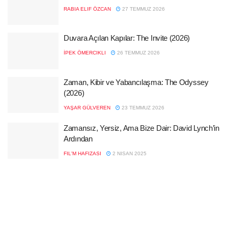
RABIA ELIF ÖZCAN
27 TEMMUZ 2026
Duvara Açılan Kapılar: The Invite (2026)
İPEK ÖMERCIKLI
26 TEMMUZ 2026
Zaman, Kibir ve Yabancılaşma: The Odyssey
(2026)
YAŞAR GÜLVEREN
23 TEMMUZ 2026
Zamansız, Yersiz, Ama Bize Dair: David Lynch’in
Ardından
FIL'M HAFIZASI
2 NISAN 2025