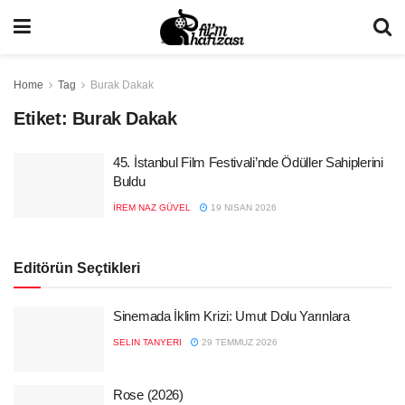
Home
Tag
Burak Dakak
Etiket:
Burak Dakak
45. İstanbul Film Festivali’nde Ödüller Sahiplerini
Buldu
İREM NAZ GÜVEL
19 NISAN 2026
Editörün Seçtikleri
Sinemada İklim Krizi: Umut Dolu Yarınlara
SELIN TANYERI
29 TEMMUZ 2026
Rose (2026)