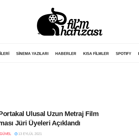
İLERİ
SİNEMA YAZILARI
HABERLER
KISA FİLMLER
SPOTIFY
 Portakal Ulusal Uzun Metraj Film
ması Jüri Üyeleri Açıklandı
 GÜVEL
13 EYLÜL 2021