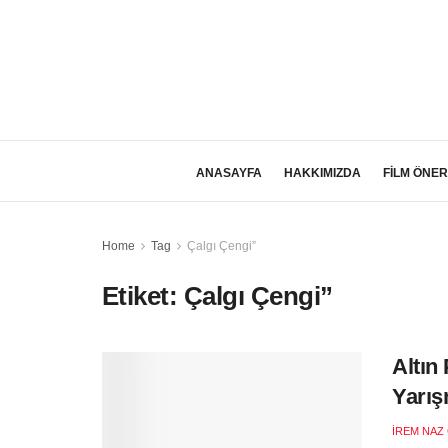
ANASAYFA
HAKKIMIZDA
FİLM ÖNER
Home
Tag
Çalgı Çengi”
Etiket:
Çalgı Çengi”
Altın
Yarış
İREM NAZ