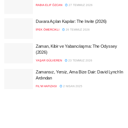
RABIA ELIF ÖZCAN
27 TEMMUZ 2026
Duvara Açılan Kapılar: The Invite (2026)
İPEK ÖMERCIKLI
26 TEMMUZ 2026
Zaman, Kibir ve Yabancılaşma: The Odyssey
(2026)
YAŞAR GÜLVEREN
23 TEMMUZ 2026
Zamansız, Yersiz, Ama Bize Dair: David Lynch’in
Ardından
FIL'M HAFIZASI
2 NISAN 2025