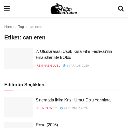
Home
Tag
can eren
Etiket:
can eren
7. Uluslararası Uşak Kısa Film Festivali’nin
Finalistleri Belli Oldu
İREM NAZ GÜVEL
14 ARALIK 2020
Editörün Seçtikleri
Sinemada İklim Krizi: Umut Dolu Yarınlara
SELIN TANYERI
29 TEMMUZ 2026
Rose (2026)