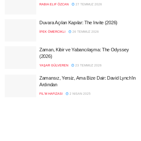
RABIA ELIF ÖZCAN
27 TEMMUZ 2026
Duvara Açılan Kapılar: The Invite (2026)
İPEK ÖMERCIKLI
26 TEMMUZ 2026
Zaman, Kibir ve Yabancılaşma: The Odyssey
(2026)
YAŞAR GÜLVEREN
23 TEMMUZ 2026
Zamansız, Yersiz, Ama Bize Dair: David Lynch’in
Ardından
FIL'M HAFIZASI
2 NISAN 2025