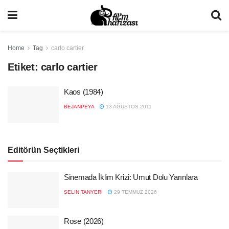
Home
Tag
carlo cartier
Etiket:
carlo cartier
Kaos (1984)
BEJANPEYA
13 AĞUSTOS 2011
Editörün Seçtikleri
Sinemada İklim Krizi: Umut Dolu Yarınlara
SELIN TANYERI
29 TEMMUZ 2026
Rose (2026)