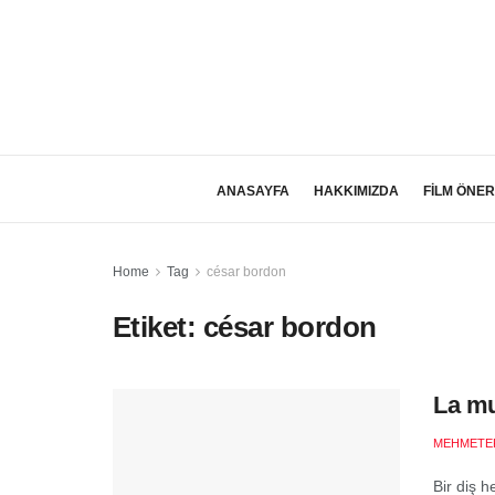
ANASAYFA
HAKKIMIZDA
FİLM ÖNER
Home
Tag
césar bordon
Etiket:
césar bordon
La mu
MEHMETE
Bir diş h