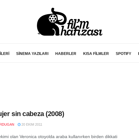
İLERİ
SİNEMA YAZILARI
HABERLER
KISA FİLMLER
SPOTIFY
jer sin cabeza (2008)
RDUGAN
20 EKIM 2011
ekimi olan Veronica otoyolda araba kullanırken birden dikkati