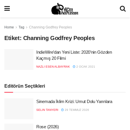
Home
Tag
Channing Godfrey Peoples
Etiket:
Channing Godfrey Peoples
IndieWire’dan Yeni Liste: 2020’nin Gözden
Kaçmış 20 Filmi
NAZLI ESEN ALBAYRAK
2 OCAK 2021
Editörün Seçtikleri
Sinemada İklim Krizi: Umut Dolu Yarınlara
SELIN TANYERI
29 TEMMUZ 2026
Rose (2026)