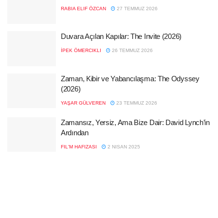
RABIA ELIF ÖZCAN
27 TEMMUZ 2026
Duvara Açılan Kapılar: The Invite (2026)
İPEK ÖMERCIKLI
26 TEMMUZ 2026
Zaman, Kibir ve Yabancılaşma: The Odyssey
(2026)
YAŞAR GÜLVEREN
23 TEMMUZ 2026
Zamansız, Yersiz, Ama Bize Dair: David Lynch’in
Ardından
FIL'M HAFIZASI
2 NISAN 2025