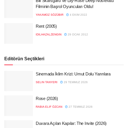
Bill Skarsgard Ve Lily-Rose Deep Nosferatu
Filminin Başrol Oyuncuları Oldu!
YAKAMOZ SÖZÜBIR
4 EKIM 2022
Rent (2005)
IDILHAZALZENGIN
29 OCAK 2012
Editörün Seçtikleri
Sinemada İklim Krizi: Umut Dolu Yarınlara
SELIN TANYERI
29 TEMMUZ 2026
Rose (2026)
RABIA ELIF ÖZCAN
27 TEMMUZ 2026
Duvara Açılan Kapılar: The Invite (2026)