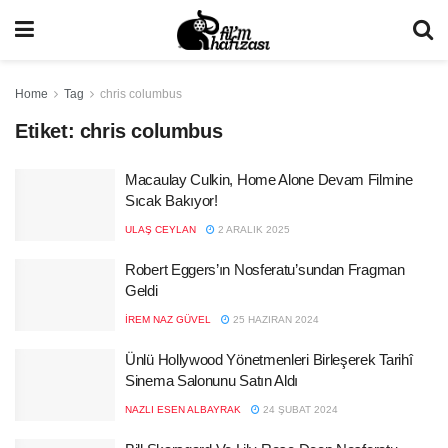
Home
Tag
chris columbus
Etiket:
chris columbus
Macaulay Culkin, Home Alone Devam Filmine
Sıcak Bakıyor!
ULAŞ CEYLAN
2 ARALIK 2025
Robert Eggers’ın Nosferatu’sundan Fragman
Geldi
İREM NAZ GÜVEL
25 HAZIRAN 2024
Ünlü Hollywood Yönetmenleri Birleşerek Tarihî
Sinema Salonunu Satın Aldı
NAZLI ESEN ALBAYRAK
24 ŞUBAT 2024