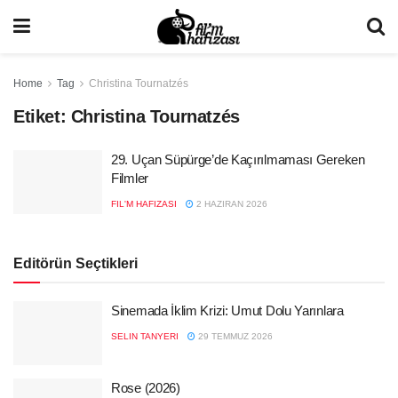
Home
Tag
Christina Tournatzés
Etiket:
Christina Tournatzés
29. Uçan Süpürge’de Kaçırılmaması Gereken
Filmler
FIL'M HAFIZASI
2 HAZIRAN 2026
Editörün Seçtikleri
Sinemada İklim Krizi: Umut Dolu Yarınlara
SELIN TANYERI
29 TEMMUZ 2026
Rose (2026)