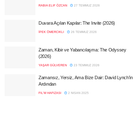
RABIA ELIF ÖZCAN
27 TEMMUZ 2026
Duvara Açılan Kapılar: The Invite (2026)
İPEK ÖMERCIKLI
26 TEMMUZ 2026
Zaman, Kibir ve Yabancılaşma: The Odyssey
(2026)
YAŞAR GÜLVEREN
23 TEMMUZ 2026
Zamansız, Yersiz, Ama Bize Dair: David Lynch’in
Ardından
FIL'M HAFIZASI
2 NISAN 2025