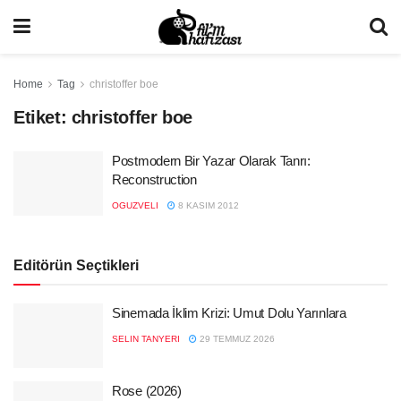
Home
Tag
christoffer boe
Etiket:
christoffer boe
Postmodern Bir Yazar Olarak Tanrı:
Reconstruction
OGUZVELI
8 KASIM 2012
Editörün Seçtikleri
Sinemada İklim Krizi: Umut Dolu Yarınlara
SELIN TANYERI
29 TEMMUZ 2026
Rose (2026)