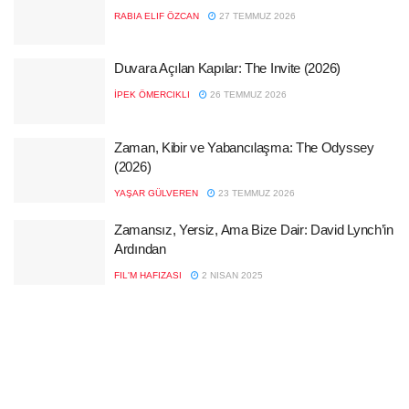
RABIA ELIF ÖZCAN
27 TEMMUZ 2026
Duvara Açılan Kapılar: The Invite (2026)
İPEK ÖMERCIKLI
26 TEMMUZ 2026
Zaman, Kibir ve Yabancılaşma: The Odyssey
(2026)
YAŞAR GÜLVEREN
23 TEMMUZ 2026
Zamansız, Yersiz, Ama Bize Dair: David Lynch’in
Ardından
FIL'M HAFIZASI
2 NISAN 2025