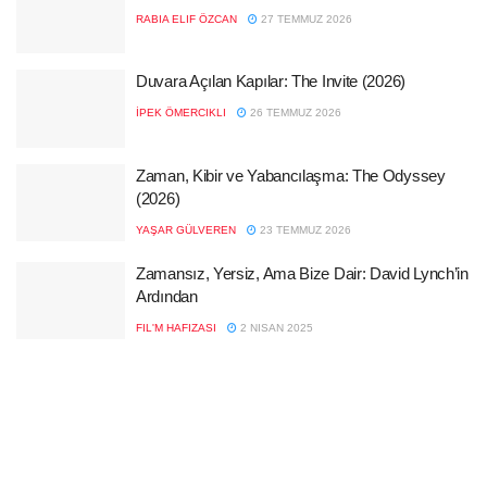
RABIA ELIF ÖZCAN
27 TEMMUZ 2026
Duvara Açılan Kapılar: The Invite (2026)
İPEK ÖMERCIKLI
26 TEMMUZ 2026
Zaman, Kibir ve Yabancılaşma: The Odyssey
(2026)
YAŞAR GÜLVEREN
23 TEMMUZ 2026
Zamansız, Yersiz, Ama Bize Dair: David Lynch’in
Ardından
FIL'M HAFIZASI
2 NISAN 2025