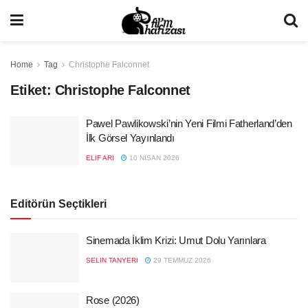
Home
Tag
Christophe Falconnet
Etiket:
Christophe Falconnet
Pawel Pawlikowski’nin Yeni Filmi Fatherland’den
İlk Görsel Yayınlandı
ELIF ARI
10 NISAN 2026
Editörün Seçtikleri
Sinemada İklim Krizi: Umut Dolu Yarınlara
SELIN TANYERI
29 TEMMUZ 2026
Rose (2026)