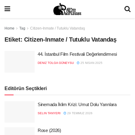
Home
Tag
Citizen-Inmate / Tutuklu Vatandaş
Etiket:
Citizen-Inmate / Tutuklu Vatandaş
44. İstanbul Film Festivali Değerlendirmesi
DENIZ TOLGA GÜNEYSU
25 NISAN 2025
Editörün Seçtikleri
Sinemada İklim Krizi: Umut Dolu Yarınlara
SELIN TANYERI
29 TEMMUZ 2026
Rose (2026)