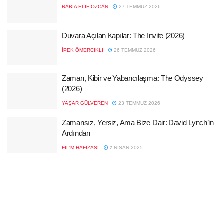
RABIA ELIF ÖZCAN
27 TEMMUZ 2026
Duvara Açılan Kapılar: The Invite (2026)
İPEK ÖMERCIKLI
26 TEMMUZ 2026
Zaman, Kibir ve Yabancılaşma: The Odyssey
(2026)
YAŞAR GÜLVEREN
23 TEMMUZ 2026
Zamansız, Yersiz, Ama Bize Dair: David Lynch’in
Ardından
FIL'M HAFIZASI
2 NISAN 2025