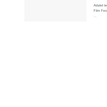
Adalet t
Film Fes
...