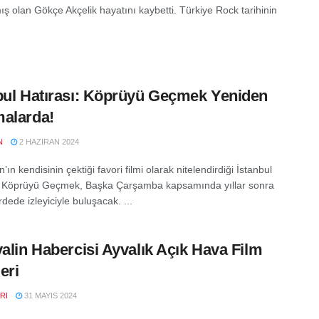
ış olan Gökçe Akçelik hayatını kaybetti. Türkiye Rock tarihinin
bul Hatırası: Köprüyü Geçmek Yeniden
alarda!
N
2 HAZIRAN 2024
n’ın kendisinin çektiği favori filmi olarak nitelendirdiği İstanbul
: Köprüyü Geçmek, Başka Çarşamba kapsamında yıllar sonra
ede izleyiciyle buluşacak. ...
valin Habercisi Ayvalık Açık Hava Film
eri
RI
31 MAYIS 2024