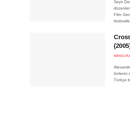
Seyir Der
düzenlen
Film Gece
festivall
Cross
(2005
MANOLYA 
Alexande
türlerini
Türkçe bi