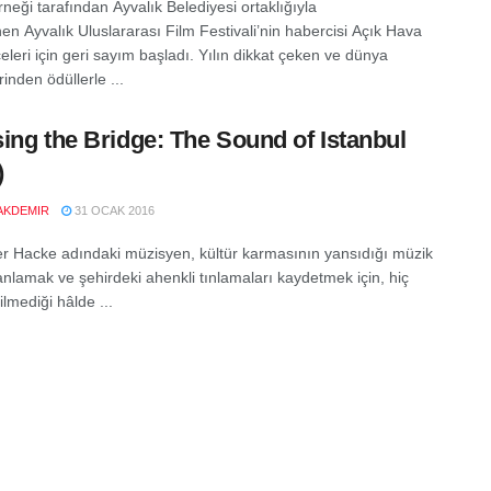
neği tarafından Ayvalık Belediyesi ortaklığıyla
en Ayvalık Uluslararası Film Festivali’nin habercisi Açık Hava
leri için geri sayım başladı. Yılın dikkat çeken ve dünya
erinden ödüllerle ...
ing the Bridge: The Sound of Istanbul
)
AKDEMIR
31 OCAK 2016
r Hacke adındaki müzisyen, kültür karmasının yansıdığı müzik
 anlamak ve şehirdeki ahenkli tınlamaları kaydetmek için, hiç
lmediği hâlde ...