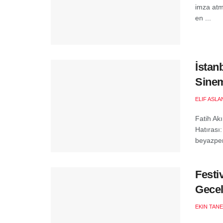
imza atm
en ...
İstan
Sinem
ELIF ASLA
Fatih Akı
Hatırası
beyazperd
Festi
Gecel
EKIN TANE