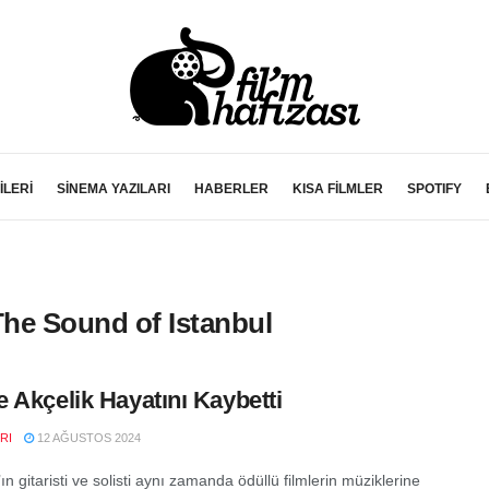
İLERİ
SİNEMA YAZILARI
HABERLER
KISA FİLMLER
SPOTIFY
The Sound of Istanbul
 Akçelik Hayatını Kaybetti
RI
12 AĞUSTOS 2024
ın gitaristi ve solisti aynı zamanda ödüllü filmlerin müziklerine