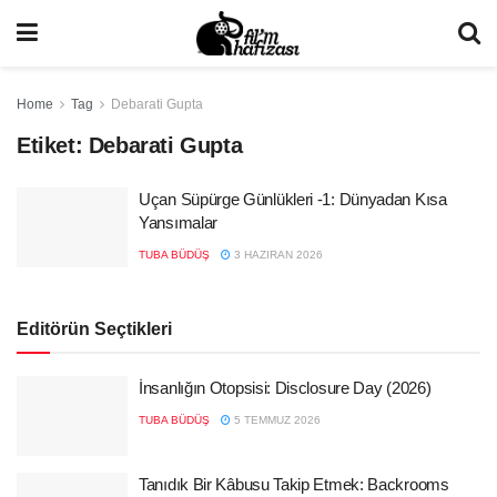
Home
Tag
Debarati Gupta
Etiket:
Debarati Gupta
Uçan Süpürge Günlükleri -1: Dünyadan Kısa
Yansımalar
TUBA BÜDÜŞ
3 HAZIRAN 2026
Editörün Seçtikleri
İnsanlığın Otopsisi: Disclosure Day (2026)
TUBA BÜDÜŞ
5 TEMMUZ 2026
Tanıdık Bir Kâbusu Takip Etmek: Backrooms