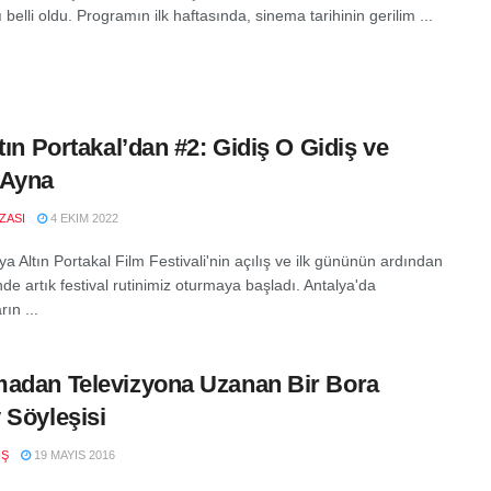
belli oldu. Programın ilk haftasında, sinema tarihinin gerilim ...
ltın Portakal’dan #2: Gidiş O Gidiş ve
 Ayna
IZASI
4 EKIM 2022
ya Altın Portakal Film Festivali'nin açılış ve ilk gününün ardından
nde artık festival rutinimiz oturmaya başladı. Antalya'da
rın ...
adan Televizyona Uzanan Bir Bora
 Söyleşisi
IŞ
19 MAYIS 2016