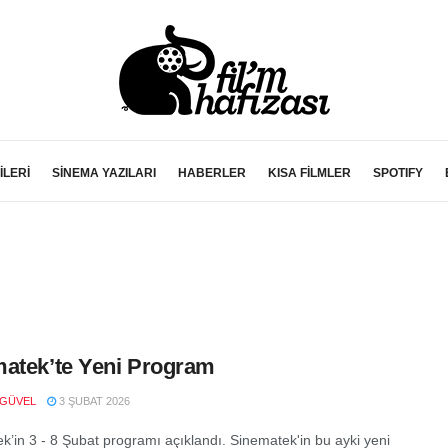
İLERİ
SİNEMA YAZILARI
HABERLER
KISA FİLMLER
SPOTIFY
atek’te Yeni Program
 GÜVEL
3 ŞUBAT 2026
k’in 3 - 8 Şubat programı açıklandı. Sinematek'in bu ayki yeni