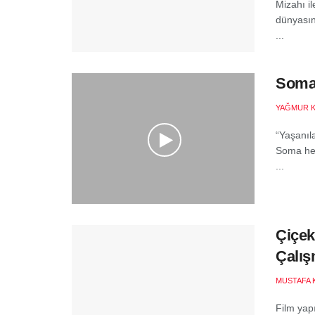
Mizahı il
dünyasın
...
Soma 
YAĞMUR 
“Yaşanıla
Soma hep
...
Çiçek
Çalış
MUSTAFA 
Film yap