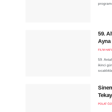
programı 
59. A
Ayna
FIL'M HAF
59. Antal
ikinci gü
sıcaklıkla
Sinem
Tekay
POLAT ÖZ