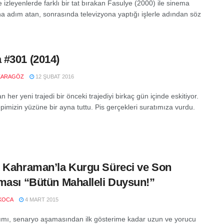
e izleyenlerde farklı bir tat bırakan Fasulye (2000) ile sinema
a adım atan, sonrasında televizyona yaptığı işlerle adından söz
#301 (2014)
KARAGÖZ
12 ŞUBAT 2016
n her yeni trajedi bir önceki trajediyi birkaç gün içinde eskitiyor.
imizin yüzüne bir ayna tuttu. Pis gerçekleri suratımıza vurdu.
 Kahraman’la Kurgu Süreci ve Son
ması “Bütün Mahalleli Duysun!”
KOCA
4 MART 2015
ımı, senaryo aşamasından ilk gösterime kadar uzun ve yorucu