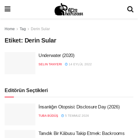
Home
Tag
Derin Sular
Etiket:
Derin Sular
Underwater (2020)
SELIN TANYERI
14 EYLÜL 2022
Editörün Seçtikleri
İnsanlığın Otopsisi: Disclosure Day (2026)
TUBA BÜDÜŞ
5 TEMMUZ 2026
Tanıdık Bir Kâbusu Takip Etmek: Backrooms