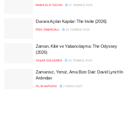
RABIA ELIF ÖZCAN
27 TEMMUZ 2026
Duvara Açılan Kapılar: The Invite (2026)
İPEK ÖMERCIKLI
26 TEMMUZ 2026
Zaman, Kibir ve Yabancılaşma: The Odyssey
(2026)
YAŞAR GÜLVEREN
23 TEMMUZ 2026
Zamansız, Yersiz, Ama Bize Dair: David Lynch’in
Ardından
FIL'M HAFIZASI
2 NISAN 2025