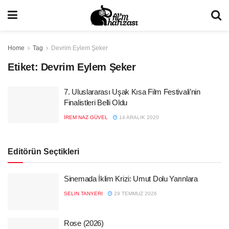
Home
Tag
Devrim Eylem Şeker
Etiket:
Devrim Eylem Şeker
7. Uluslararası Uşak Kısa Film Festivali’nin
Finalistleri Belli Oldu
İREM NAZ GÜVEL
14 ARALIK 2020
Editörün Seçtikleri
Sinemada İklim Krizi: Umut Dolu Yarınlara
SELIN TANYERI
29 TEMMUZ 2026
Rose (2026)