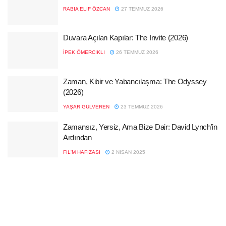
RABIA ELIF ÖZCAN
27 TEMMUZ 2026
Duvara Açılan Kapılar: The Invite (2026)
İPEK ÖMERCIKLI
26 TEMMUZ 2026
Zaman, Kibir ve Yabancılaşma: The Odyssey
(2026)
YAŞAR GÜLVEREN
23 TEMMUZ 2026
Zamansız, Yersiz, Ama Bize Dair: David Lynch’in
Ardından
FIL'M HAFIZASI
2 NISAN 2025