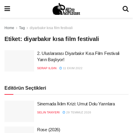
Home
Tag
diyarbakır kısa film festivali
Etiket:
diyarbakır kısa film festivali
2. Uluslararası Diyarbakır Kısa Film Festivali
Yarın Başlıyor!
SERAP ILGIN
11 EKIM 2022
Editörün Seçtikleri
Sinemada İklim Krizi: Umut Dolu Yarınlara
SELIN TANYERI
29 TEMMUZ 2026
Rose (2026)