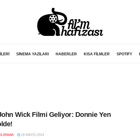
İLERİ
SİNEMA YAZILARI
HABERLER
KISA FİLMLER
SPOTIFY
John Wick Filmi Geliyor: Donnie Yen
lde!
ZILIRMAK
18 MAYIS 2024