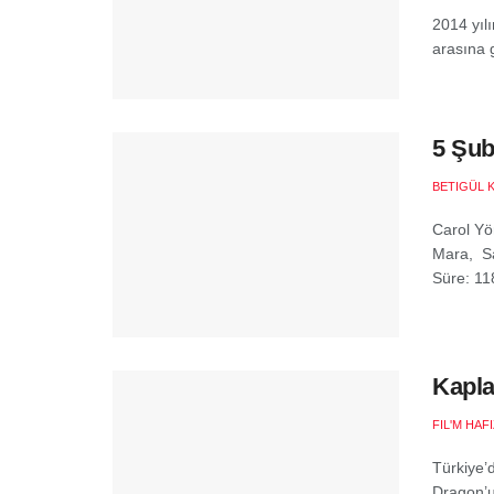
2014 yıl
arasına g
5 Şub
BETIGÜL 
Carol Yö
Mara, Sa
Süre: 118
Kapla
FIL'M HAF
Türkiye’
Dragon’u