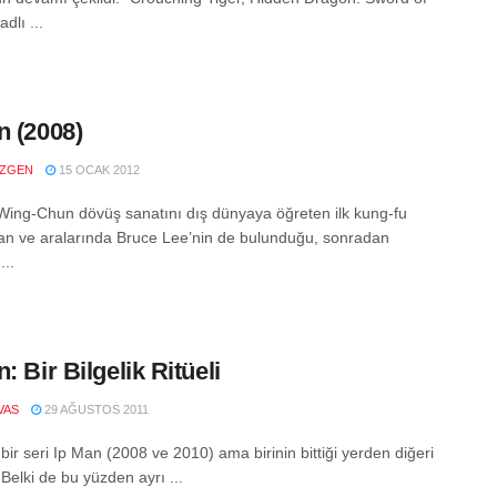
dlı ...
n (2008)
ZGEN
15 OCAK 2012
Wing-Chun dövüş sanatını dış dünyaya öğreten ilk kung-fu
lan ve aralarında Bruce Lee’nin de bulunduğu, sonradan
...
: Bir Bilgelik Ritüeli
VAS
29 AĞUSTOS 2011
ik bir seri Ip Man (2008 ve 2010) ama birinin bittiği yerden diğeri
 Belki de bu yüzden ayrı ...