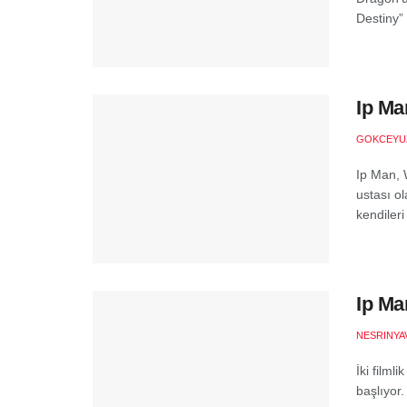
Destiny” a
Ip Ma
GOKCEYU
Ip Man, 
ustası o
kendileri 
Ip Man
NESRINYA
İki filml
başlıyor.