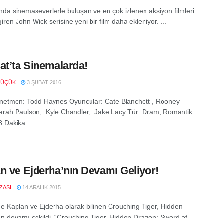
ında sinemaseverlerle buluşan ve en çok izlenen aksiyon filmleri
iren John Wick serisine yeni bir film daha ekleniyor. ...
at’ta Sinemalarda!
KÜÇÜK
3 ŞUBAT 2016
netmen: Todd Haynes Oyuncular: Cate Blanchett , Rooney
rah Paulson, Kyle Chandler, Jake Lacy Tür: Dram, Romantik
 Dakika ...
n ve Ejderha’nın Devamı Geliyor!
IZASI
14 ARALIK 2015
de Kaplan ve Ejderha olarak bilinen Crouching Tiger, Hidden
n devamı çekildi. “Crouching Tiger, Hidden Dragon: Sword of