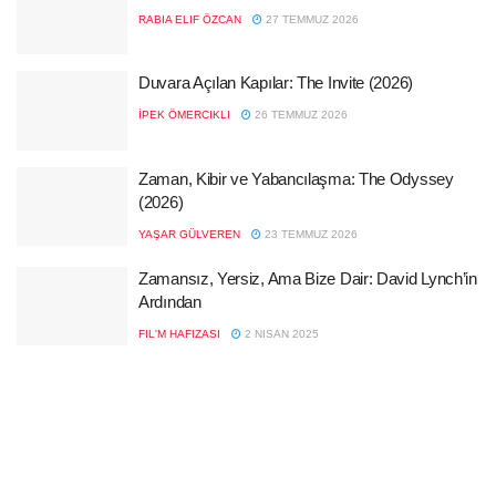
RABIA ELIF ÖZCAN
27 TEMMUZ 2026
Duvara Açılan Kapılar: The Invite (2026)
İPEK ÖMERCIKLI
26 TEMMUZ 2026
Zaman, Kibir ve Yabancılaşma: The Odyssey
(2026)
YAŞAR GÜLVEREN
23 TEMMUZ 2026
Zamansız, Yersiz, Ama Bize Dair: David Lynch’in
Ardından
FIL'M HAFIZASI
2 NISAN 2025