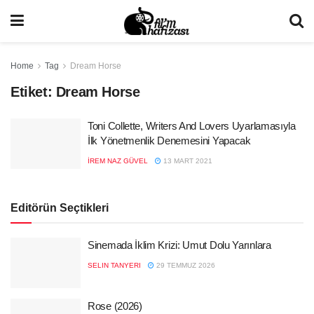
Home
Tag
Dream Horse
Etiket:
Dream Horse
Toni Collette, Writers And Lovers Uyarlamasıyla
İlk Yönetmenlik Denemesini Yapacak
İREM NAZ GÜVEL
13 MART 2021
Editörün Seçtikleri
Sinemada İklim Krizi: Umut Dolu Yarınlara
SELIN TANYERI
29 TEMMUZ 2026
Rose (2026)