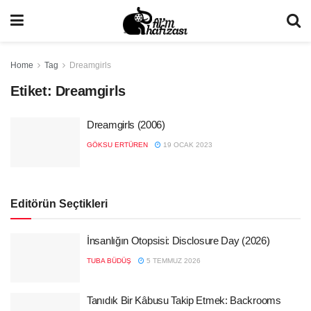
Home
Tag
Dreamgirls
Etiket:
Dreamgirls
Dreamgirls (2006)
GÖKSU ERTÜREN
19 OCAK 2023
Editörün Seçtikleri
İnsanlığın Otopsisi: Disclosure Day (2026)
TUBA BÜDÜŞ
5 TEMMUZ 2026
Tanıdık Bir Kâbusu Takip Etmek: Backrooms