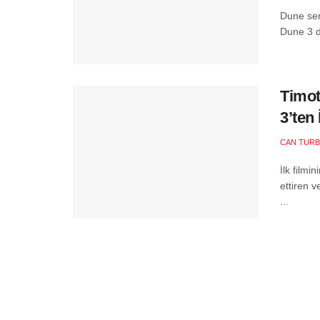
Dune ser
Dune 3 d
Timot
3’ten 
CAN TURB
İlk filmi
ettiren v
...