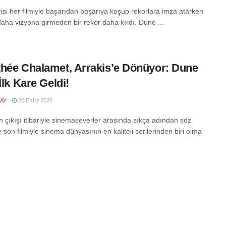
isi her filmiyle başarıdan başarıya koşup rekorlara imza atarken
aha vizyona girmeden bir rekor daha kırdı. Dune ...
hée Chalamet, Arrakis’e Dönüyor: Dune
İlk Kare Geldi!
AY
20 EKIM 2025
nin çıkışı itibariyle sinemaseverler arasında sıkça adından söz
e son filmiyle sinema dünyasının en kaliteli serilerinden biri olma