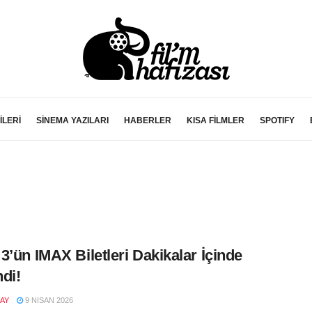
İLERİ
SİNEMA YAZILARI
HABERLER
KISA FİLMLER
SPOTIFY
3’ün IMAX Biletleri Dakikalar İçinde
di!
AY
9 NISAN 2026