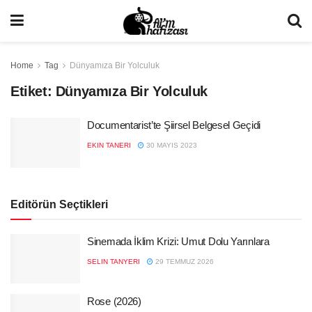
Home
Tag
Dünyamıza Bir Yolculuk
Etiket:
Dünyamıza Bir Yolculuk
Documentarist’te Şiirsel Belgesel Geçidi
EKIN TANERI
30 MAYIS 2023
Editörün Seçtikleri
Sinemada İklim Krizi: Umut Dolu Yarınlara
SELIN TANYERI
29 TEMMUZ 2026
Rose (2026)