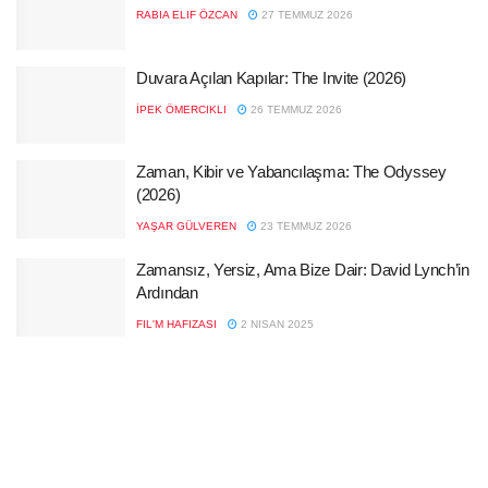
RABIA ELIF ÖZCAN
27 TEMMUZ 2026
Duvara Açılan Kapılar: The Invite (2026)
İPEK ÖMERCIKLI
26 TEMMUZ 2026
Zaman, Kibir ve Yabancılaşma: The Odyssey
(2026)
YAŞAR GÜLVEREN
23 TEMMUZ 2026
Zamansız, Yersiz, Ama Bize Dair: David Lynch’in
Ardından
FIL'M HAFIZASI
2 NISAN 2025