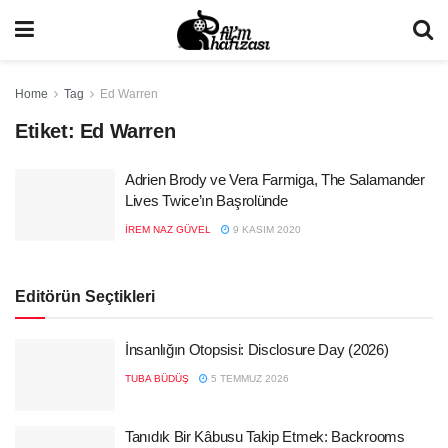
Home
Tag
Ed Warren
Etiket:
Ed Warren
Adrien Brody ve Vera Farmiga, The Salamander
Lives Twice’ın Başrolünde
İREM NAZ GÜVEL
9 KASIM 2020
Editörün Seçtikleri
İnsanlığın Otopsisi: Disclosure Day (2026)
TUBA BÜDÜŞ
5 TEMMUZ 2026
Tanıdık Bir Kâbusu Takip Etmek: Backrooms