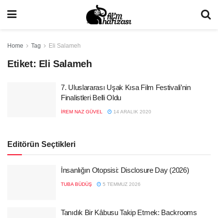
Home
Tag
Eli Salameh
Etiket:
Eli Salameh
7. Uluslararası Uşak Kısa Film Festivali’nin
Finalistleri Belli Oldu
İREM NAZ GÜVEL
14 ARALIK 2020
Editörün Seçtikleri
İnsanlığın Otopsisi: Disclosure Day (2026)
TUBA BÜDÜŞ
5 TEMMUZ 2026
Tanıdık Bir Kâbusu Takip Etmek: Backrooms