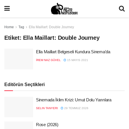
Home
Tag
Ella Maillart: Double Journey
Etiket:
Ella Maillart: Double Journey
Ella Maillart Belgeseli Kundura Sinema’da
İREM NAZ GÜVEL
15 MAYIS 2021
Editörün Seçtikleri
Sinemada İklim Krizi: Umut Dolu Yarınlara
SELIN TANYERI
29 TEMMUZ 2026
Rose (2026)