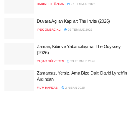
RABIA ELIF ÖZCAN
27 TEMMUZ 2026
Duvara Açılan Kapılar: The Invite (2026)
İPEK ÖMERCIKLI
26 TEMMUZ 2026
Zaman, Kibir ve Yabancılaşma: The Odyssey
(2026)
YAŞAR GÜLVEREN
23 TEMMUZ 2026
Zamansız, Yersiz, Ama Bize Dair: David Lynch’in
Ardından
FIL'M HAFIZASI
2 NISAN 2025