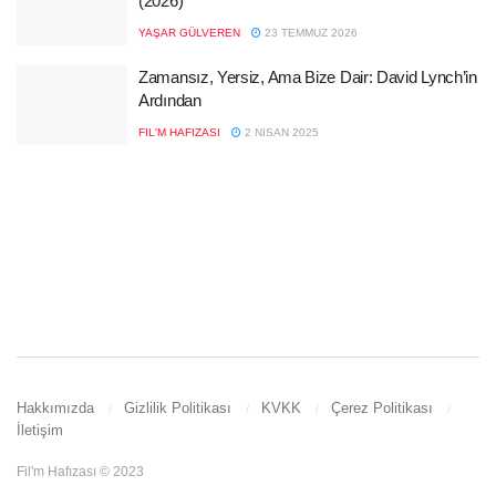
(2026)
YAŞAR GÜLVEREN
23 TEMMUZ 2026
Zamansız, Yersiz, Ama Bize Dair: David Lynch’in
Ardından
FIL'M HAFIZASI
2 NISAN 2025
Hakkımızda
Gizlilik Politikası
KVKK
Çerez Politikası
İletişim
Fil'm Hafızası © 2023