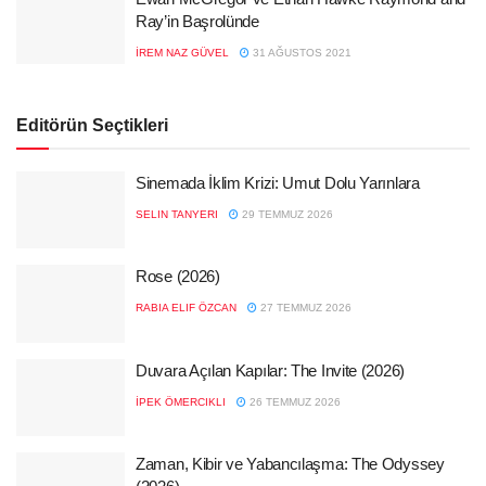
Ray’in Başrolünde
İREM NAZ GÜVEL
31 AĞUSTOS 2021
Editörün Seçtikleri
Sinemada İklim Krizi: Umut Dolu Yarınlara
SELIN TANYERI
29 TEMMUZ 2026
Rose (2026)
RABIA ELIF ÖZCAN
27 TEMMUZ 2026
Duvara Açılan Kapılar: The Invite (2026)
İPEK ÖMERCIKLI
26 TEMMUZ 2026
Zaman, Kibir ve Yabancılaşma: The Odyssey