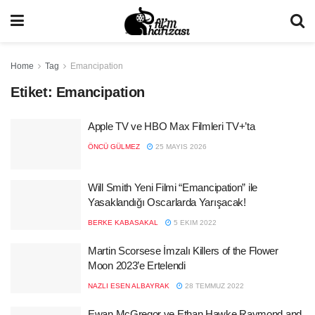
Home
Tag
Emancipation
Etiket:
Emancipation
Apple TV ve HBO Max Filmleri TV+’ta
ÖNCÜ GÜLMEZ
25 MAYIS 2026
Will Smith Yeni Filmi “Emancipation” ile
Yasaklandığı Oscarlarda Yarışacak!
BERKE KABASAKAL
5 EKIM 2022
Martin Scorsese İmzalı Killers of the Flower
Moon 2023’e Ertelendi
NAZLI ESEN ALBAYRAK
28 TEMMUZ 2022
Ewan McGregor ve Ethan Hawke Raymond and