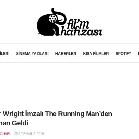
İLERİ
SİNEMA YAZILARI
HABERLER
KISA FİLMLER
SPOTIFY
 Wright İmzalı The Running Man’den
man Geldi
 GÜVEL
2 TEMMUZ 2025