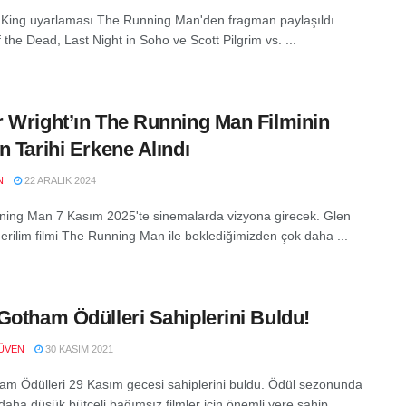
King uyarlaması The Running Man'den fragman paylaşıldı.
the Dead, Last Night in Soho ve Scott Pilgrim vs. ...
 Wright’ın The Running Man Filminin
n Tarihi Erkene Alındı
N
22 ARALIK 2024
ing Man 7 Kasım 2025'te sinemalarda vizyona girecek. Glen
gerilim filmi The Running Man ile beklediğimizden çok daha ...
Gotham Ödülleri Sahiplerini Buldu!
ÜVEN
30 KASIM 2021
am Ödülleri 29 Kasım gecesi sahiplerini buldu. Ödül sezonunda
 daha düşük bütçeli bağımsız filmler için önemli yere sahip ...