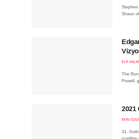
Stephen 
Shaun of 
Edgar
Vizyo
ELIF ASLA
The Runn
Powell, 
2021 
EKIN ÖZG
31. Goth
özellikle