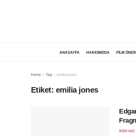
ANASAYFA
HAKKIMIZDA
FİLM ÖNER
Home
Tag
emilia jones
Etiket:
emilia jones
Edgar
Frag
İREM NAZ