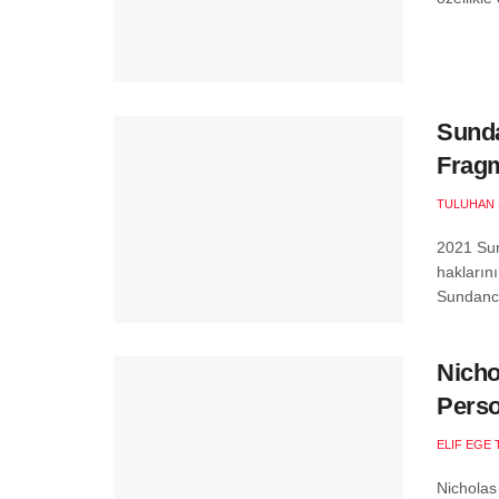
Sunda
Fragm
TULUHAN 
2021 Sun
haklarını
Sundance
Nicho
Perso
ELIF EGE 
Nicholas