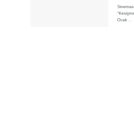
Sinemase
“Kesişme
Ocak ...