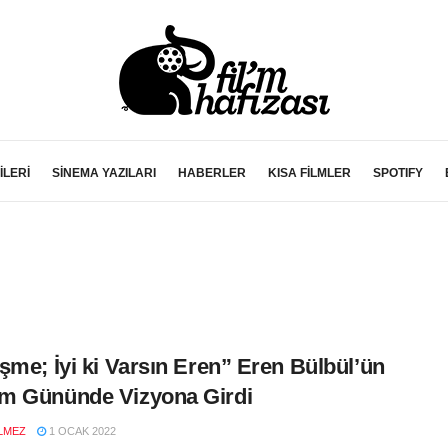
İLERİ
SİNEMA YAZILARI
HABERLER
KISA FİLMLER
SPOTIFY
şme; İyi ki Varsın Eren” Eren Bülbül’ün
m Gününde Vizyona Girdi
LMEZ
1 OCAK 2022