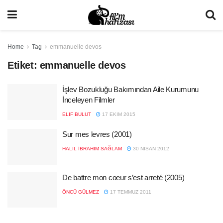
Home
Tag
emmanuelle devos
Etiket:
emmanuelle devos
İşlev Bozukluğu Bakımından Aile Kurumunu
İnceleyen Filmler
ELIF BULUT
17 EKIM 2015
Sur mes levres (2001)
HALIL İBRAHIM SAĞLAM
30 NISAN 2012
De battre mon coeur s’est arreté (2005)
ÖNCÜ GÜLMEZ
17 TEMMUZ 2011