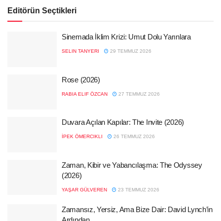
Editörün Seçtikleri
Sinemada İklim Krizi: Umut Dolu Yarınlara
SELIN TANYERI
29 TEMMUZ 2026
Rose (2026)
RABIA ELIF ÖZCAN
27 TEMMUZ 2026
Duvara Açılan Kapılar: The Invite (2026)
İPEK ÖMERCIKLI
26 TEMMUZ 2026
Zaman, Kibir ve Yabancılaşma: The Odyssey
(2026)
YAŞAR GÜLVEREN
23 TEMMUZ 2026
Zamansız, Yersiz, Ama Bize Dair: David Lynch’in
Ardından