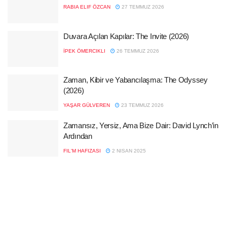
RABIA ELIF ÖZCAN
27 TEMMUZ 2026
Duvara Açılan Kapılar: The Invite (2026)
İPEK ÖMERCIKLI
26 TEMMUZ 2026
Zaman, Kibir ve Yabancılaşma: The Odyssey
(2026)
YAŞAR GÜLVEREN
23 TEMMUZ 2026
Zamansız, Yersiz, Ama Bize Dair: David Lynch’in
Ardından
FIL'M HAFIZASI
2 NISAN 2025