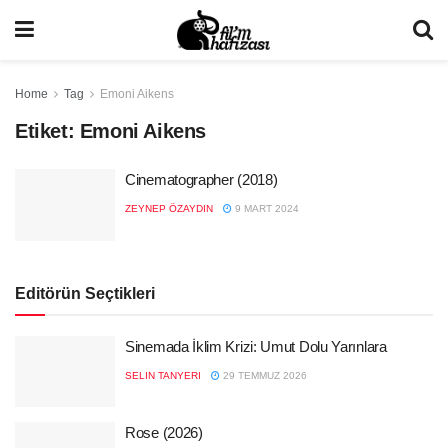
Home
Tag
Emoni Aikens
Etiket:
Emoni Aikens
Cinematographer (2018)
ZEYNEP ÖZAYDIN
9 MART 2024
Editörün Seçtikleri
Sinemada İklim Krizi: Umut Dolu Yarınlara
SELIN TANYERI
29 TEMMUZ 2026
Rose (2026)