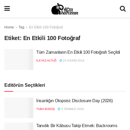
Home
Tag
En Etkili 100 Fotoğraf
Etiket:
En Etkili 100 Fotoğraf
Tüm Zamanların En Etkili 100 Fotoğrafı Seçildi
İLKYAZ ALTUĞ
23 KASIM 2016
Editörün Seçtikleri
İnsanlığın Otopsisi: Disclosure Day (2026)
TUBA BÜDÜŞ
5 TEMMUZ 2026
Tanıdık Bir Kâbusu Takip Etmek: Backrooms