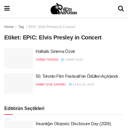
Home
Tag
EPiC: Elvis Presley in Concert
Etiket:
EPiC: Elvis Presley in Concert
Haftalık Sinema Özeti
TUĞBA TOKSÖZ
1 MART 2026
50. Toronto Film Festivali’nin Ödülleri Açıklandı
AHMET EGE ÇAKIREL
14 EYLÜL 2025
Editörün Seçtikleri
İnsanlığın Otopsisi: Disclosure Day (2026)