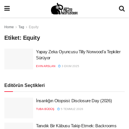
Home
Tag
Equity
Etiket:
Equity
Yapay Zeka Oyuncusu Tilly Norwood’a Tepkiler
Sürüyor
EVIN ARSLAN
3 EKIM 2025
Editörün Seçtikleri
İnsanlığın Otopsisi: Disclosure Day (2026)
TUBA BÜDÜŞ
5 TEMMUZ 2026
Tanıdık Bir Kâbusu Takip Etmek: Backrooms