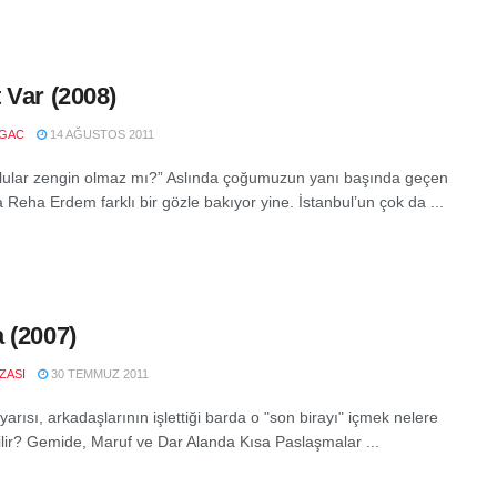
 Var (2008)
LGAC
14 AĞUSTOS 2011
llular zengin olmaz mı?” Aslında çoğumuzun yanı başında geçen
 Reha Erdem farklı bir gözle bakıyor yine. İstanbul’un çok da ...
 (2007)
IZASI
30 TEMMUZ 2011
yarısı, arkadaşlarının işlettiği barda o "son birayı" içmek nelere
ilir? Gemide, Maruf ve Dar Alanda Kısa Paslaşmalar ...