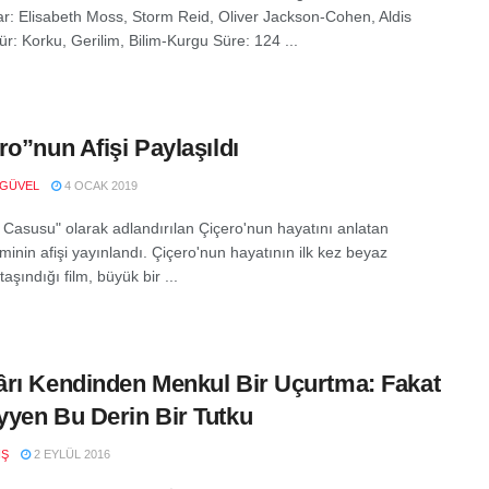
r: Elisabeth Moss, Storm Reid, Oliver Jackson-Cohen, Aldis
r: Korku, Gerilim, Bilim-Kurgu Süre: 124 ...
ro”nun Afişi Paylaşıldı
 GÜVEL
4 OCAK 2019
n Casusu" olarak adlandırılan Çiçero'nun hayatını anlatan
lminin afişi yayınlandı. Çiçero'nun hayatının ilk kez beyaz
aşındığı film, büyük bir ...
rı Kendinden Menkul Bir Uçurtma: Fakat
yen Bu Derin Bir Tutku
IŞ
2 EYLÜL 2016