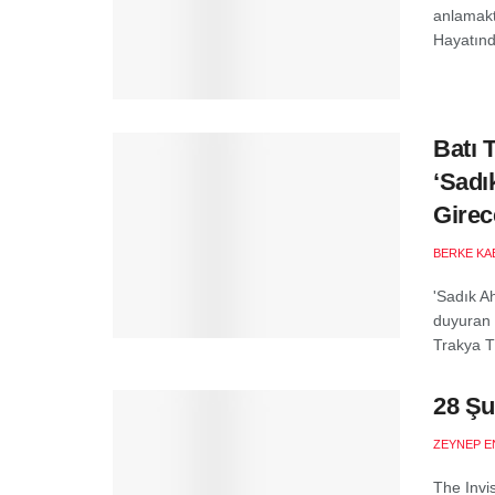
anlamakt
Hayatında
Batı 
‘Sadı
Girec
BERKE KA
'Sadık A
duyuran D
Trakya Tü
28 Şu
ZEYNEP E
The Invi