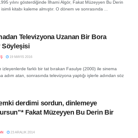
 1995 yılını gösterdiğinde İlhami Algör, Fakat Müzeyyen Bu Derin
 isimli kitabı kaleme almıştır. O dönem ve sonrasında ...
adan Televizyona Uzanan Bir Bora
 Söyleşisi
IŞ
19 MAYIS 2016
e izleyenlerde farklı bir tat bırakan Fasulye (2000) ile sinema
a adım atan, sonrasında televizyona yaptığı işlerle adından söz
mki derdimi sordun, dinlemeye
rsun”* Fakat Müzeyyen Bu Derin Bir
AN
23 ARALIK 2014