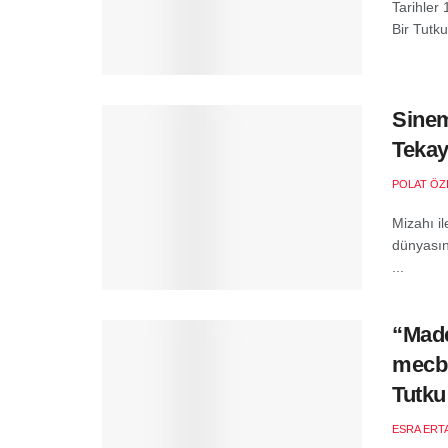
Tarihler
Bir Tutku
Sinem
Tekay
POLAT ÖZ
Mizahı il
dünyasın
...
“Made
mecbu
Tutku
ESRA ERT