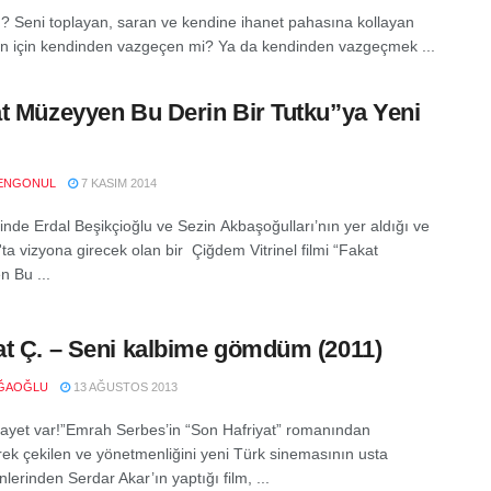
? Seni toplayan, saran ve kendine ihanet pahasına kollayan
n için kendinden vazgeçen mi? Ya da kendinden vazgeçmek ...
t Müzeyyen Bu Derin Bir Tutku”ya Yeni
ENGONUL
7 KASIM 2014
inde Erdal Beşikçioğlu ve Sezin Akbaşoğulları’nın yer aldığı ve
'ta vizyona girecek olan bir Çiğdem Vitrinel filmi “Fakat
 Bu ...
t Ç. – Seni kalbime gömdüm (2011)
AĞAOĞLU
13 AĞUSTOS 2013
nayet var!”Emrah Serbes’in “Son Hafriyat” romanından
rek çekilen ve yönetmenliğini yeni Türk sinemasının usta
erinden Serdar Akar’ın yaptığı film, ...