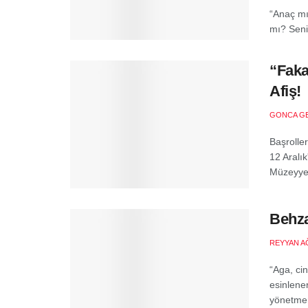
“Anaç mı
mı? Seni
“Faka
Afiş!
GONCA G
Başroller
12 Aralık
Müzeyyen
Behza
REYYAN 
“Aga, ci
esinlene
yönetmenl