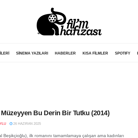
İLERİ
SİNEMA YAZILARI
HABERLER
KISA FİLMLER
SPOTIFY
 Müzeyyen Bu Derin Bir Tutku (2014)
YLU
26 HAZIRAN 2025
dal Beşikçioğlu), ilk romanını tamamlamaya çalışan ama kadınları