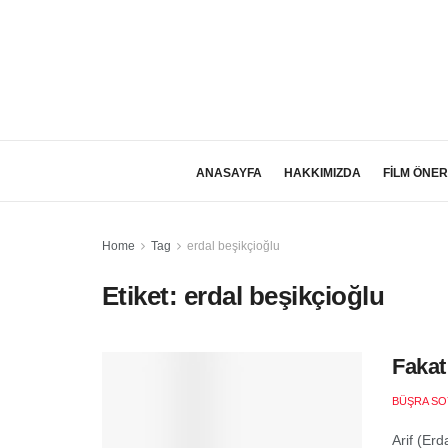
ANASAYFA
HAKKIMIZDA
FİLM ÖNER
Home
Tag
erdal beşikçioğlu
Etiket:
erdal beşikçioğlu
Fakat
BÜŞRA SO
Arif (Er