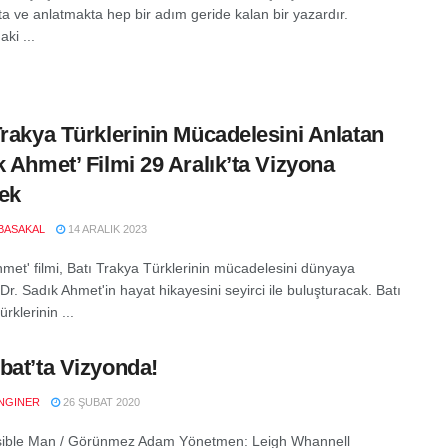
a ve anlatmakta hep bir adım geride kalan bir yazardır.
ki ...
Trakya Türklerinin Mücadelesini Anlatan
k Ahmet’ Filmi 29 Aralık’ta Vizyona
ek
BASAKAL
14 ARALIK 2023
hmet' filmi, Batı Trakya Türklerinin mücadelesini dünyaya
r. Sadık Ahmet'in hayat hikayesini seyirci ile buluşturacak. Batı
rklerinin ...
bat’ta Vizyonda!
NGINER
26 ŞUBAT 2020
sible Man / Görünmez Adam Yönetmen: Leigh Whannell