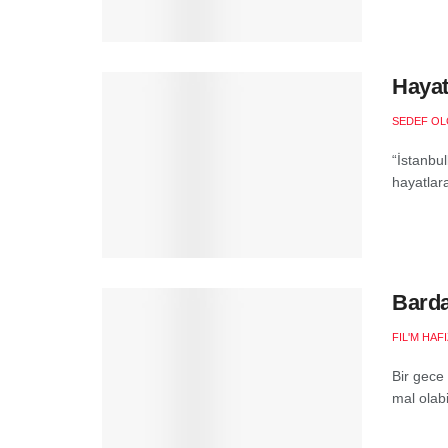
Hayat
SEDEF O
“İstanbu
hayatlara
Barda
FIL'M HAF
Bir gece 
mal olab