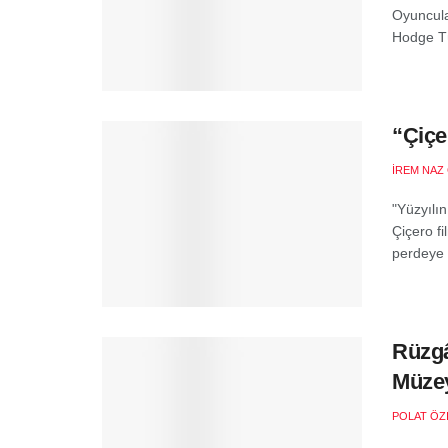
Oyuncula
Hodge Tü
“Çiçe
İREM NAZ
"Yüzyılı
Çiçero fi
perdeye t
Rüzgâ
Müzey
POLAT ÖZ