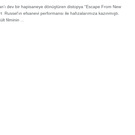
n’ı dev bir hapisaneye dönüştüren distopya “Escape From New
rt Russel’ın efsanevi performansı ile hafızalarımıza kazınmıştı.
ült filminin ...