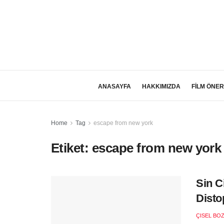
ANASAYFA
HAKKIMIZDA
FİLM ÖNER
Home
Tag
escape from new york
Etiket:
escape from new york
Sin C
Disto
ÇISEL BO