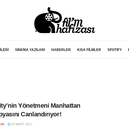
İLERİ
SİNEMA YAZILARI
HABERLER
KISA FİLMLER
SPOTIFY
ity’nin Yönetmeni Manhattan
pyasını Canlandırıyor!
ZAR
28 MART 2017