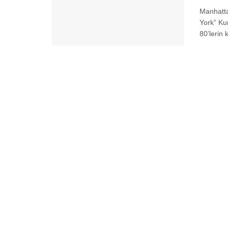
Manhatta
York” Ku
80’lerin k